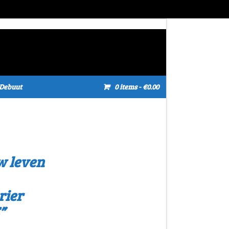
Debuut
0 items
- €0.00
w leven
rier
”