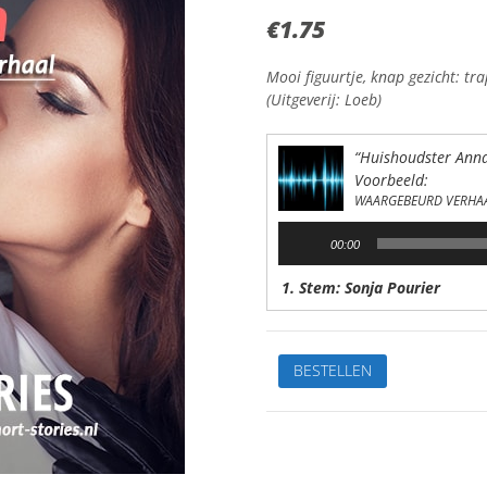
€
1.75
Mooi figuurtje, knap gezicht: trap
(Uitgeverij: Loeb)
“Huishoudster Anna
Voorbeeld:
WAARGEBEURD VERHA
Audiospeler
00:00
1. Stem: Sonja Pourier
HuishoudsterAnna
BESTELLEN
Felserbegint
een
nieuw
levenWaargebeurdStem:
Sonja