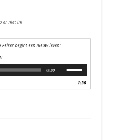
 er niet in!
 Felser begint een nieuw leven”
AL
Gebruik
00:00
Omhoog/Omlaag
pijltoetsen
1:30
om
het
volume
te
verhogen
of
te
verlagen.