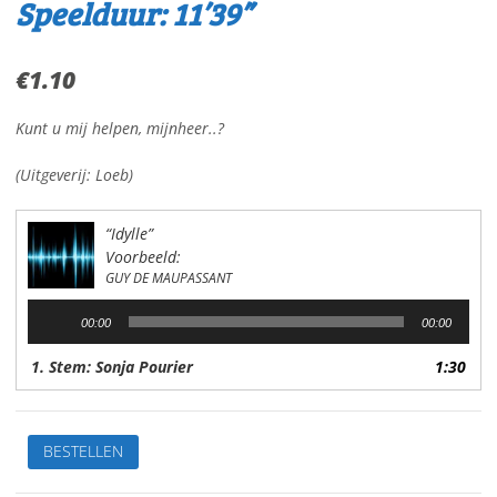
Speelduur: 11’39”
€
1.10
Kunt u mij helpen, mijnheer..?
(Uitgeverij: Loeb)
“Idylle”
Voorbeeld:
GUY DE MAUPASSANT
Audiospeler
00:00
00:00
1. Stem: Sonja Pourier
1:30
IdylleVan:
BESTELLEN
Guy
de