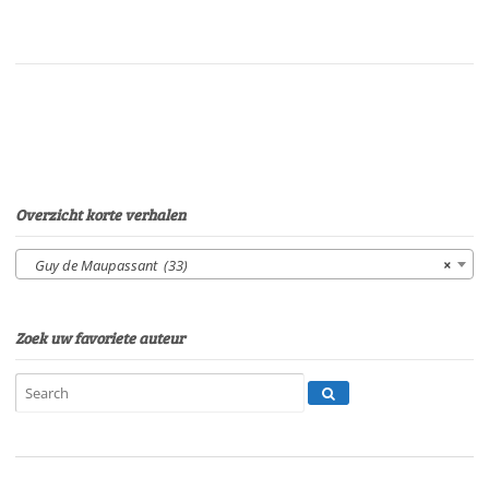
MaupassantStem:
Sonja
PourierSpeelduur:
11'39"
aantal
Overzicht korte verhalen
Guy de Maupassant (33)
×
Zoek uw favoriete auteur