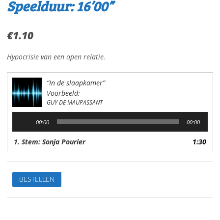
Speelduur: 16’00”
€
1.10
Hypocrisie van een open relatie.
“In de slaapkamer”
Voorbeeld:
GUY DE MAUPASSANT
Audiospeler
00:00
00:00
1. Stem: Sonja Pourier
1:30
In
BESTELLEN
de
slaapkamerVan:
Guy
de