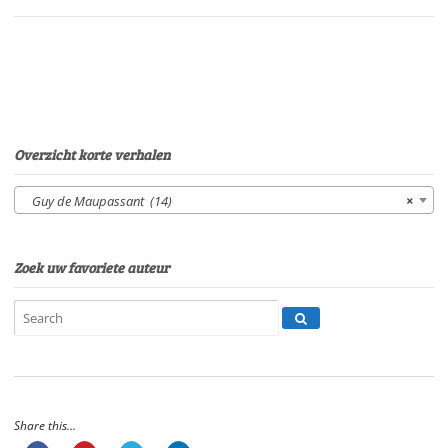
MaupassantStem:
Sonja
PourierSpeelduur:
16'00"
aantal
Overzicht korte verhalen
Guy de Maupassant (14)
×
Zoek uw favoriete auteur
Share this...