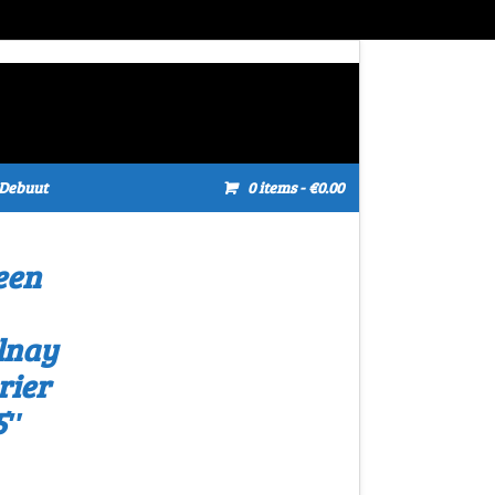
Debuut
0 items
- €0.00
een
lnay
rier
5″