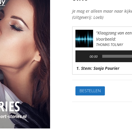
Je mag er alleen maar naar kijk
(Uitgeverij: Loeb)
“Klaagzang van een
Voorbeeld:
THOMAS TOLNAY
Audiospeler
00:00
1. Stem: Sonja Pourier
Klaagzang
BESTELLEN
van
eengo-
go
danseresVan:
Thomas
TolnayStem: