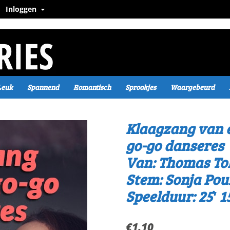
Inloggen
Leuk
Spannend
Romantisch
Sprookjes
Waargebeurd
Klaagzang van 
go-go danseres
Van: Thomas To
Stem: Sonja Pou
Speelduur: 25′ 1
€
1.10