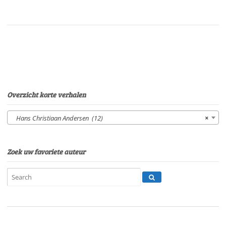
KlaasVan:
H.C.
AndersenStem:
Sophie
VergeerSpeelduur:
35'40"
aantal
Overzicht korte verhalen
Hans Christiaan Andersen (12)
×
Zoek uw favoriete auteur