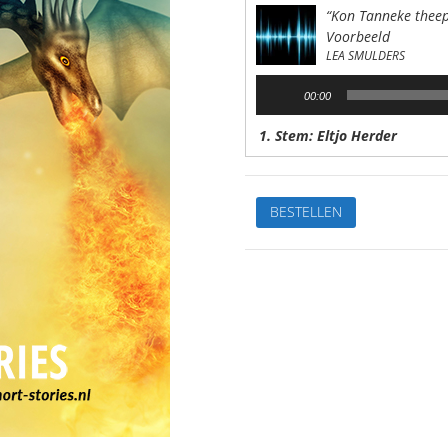
“Kon Tanneke theep
Voorbeeld
LEA SMULDERS
Audiospeler
00:00
1. Stem: Eltjo Herder
Kon
BESTELLEN
Tanneke
theepot
toveren?
Van:Lea
SmuldersStem:
Eltjo
HerderSpeelduur:
09'26"
aantal