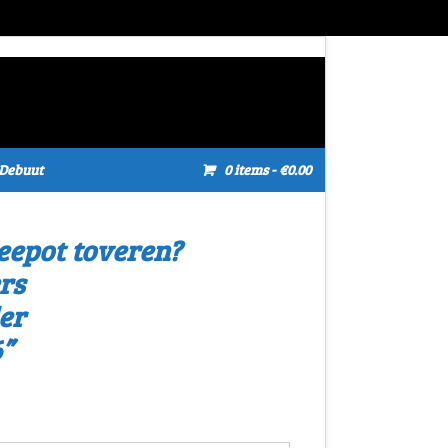
Debuut
0 items
- €0.00
eepot toveren?
rs
er
”