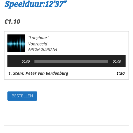
Speelduur:12’37”
€
1.10
“Langhaar”
Voorbeeld
ANTON QUINTANA
Audiospeler
00:00
00:00
1. Stem: Peter van Eerdenburg
1:30
LanghaarVan:
BESTELLEN
Anton
QuintanaStem:
Peter
van
EerdenburgSpeelduur:12'37"
aantal