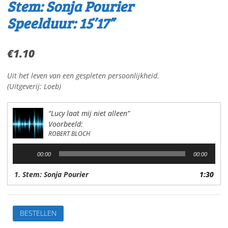
Stem: Sonja Pourier
Speelduur: 15’17”
€
1.10
Uit het leven van een gespleten persoonlijkheid.
(Uitgeverij: Loeb)
“Lucy laat mij niet alleen”
Voorbeeld:
ROBERT BLOCH
Audiospeler
00:00
00:00
1. Stem: Sonja Pourier
1:30
Lucy
BESTELLEN
laat