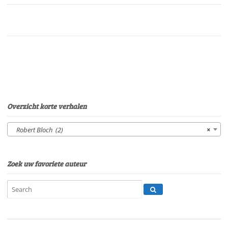
mijniet
alleenVan:
R.
BlochStem:
Sonja
PourierSpeelduur:
15'17"
aantal
Overzicht korte verhalen
Robert Bloch (2)
×
Zoek uw favoriete auteur