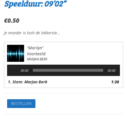
Speelduur: 09’02”
€
0.50
Je moeder is toch de lekkerste…
“Marilyn”
Voorbeeld:
MARJAN BERK
Audiospeler
00:00
00:00
1. Stem: Marjan Berk
1:30
MarilynVan:
BESTELLEN
Marjan
BerkStem:
Marjan
BerkSpeelduur: