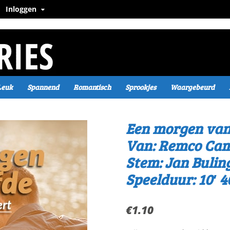
Inloggen
Leuk
Spannend
Romantisch
Sprookjes
Waargebeurd
Een morgen van 
Van: Remco Ca
Stem: Jan Bulin
Speelduur: 10′ 4
€
1.10