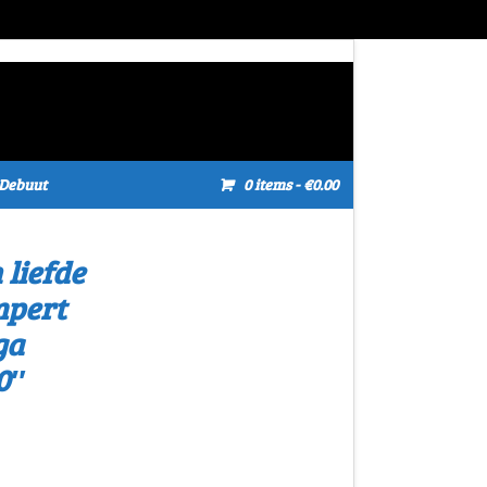
Debuut
0 items
- €0.00
liefde
mpert
ga
0″