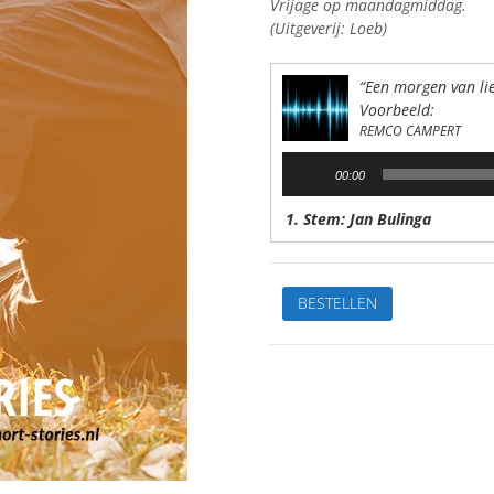
Vrijage op maandagmiddag.
(Uitgeverij: Loeb)
“Een morgen van lie
Voorbeeld:
REMCO CAMPERT
Audiospeler
00:00
1. Stem: Jan Bulinga
Een
BESTELLEN
morgen
van
liefdeVan:
Remco
CampertStem:
Jan
BulingaSpeelduur:
10'