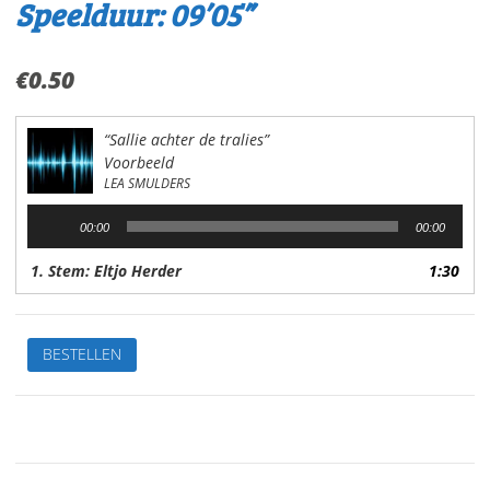
Speelduur: 09’05”
€
0.50
“Sallie achter de tralies”
Voorbeeld
LEA SMULDERS
Audiospeler
00:00
00:00
1. Stem: Eltjo Herder
1:30
Sallie
BESTELLEN
achter
de
traliesVan:Lea
SmuldersStem:
Eltjo
HerderSpeelduur: