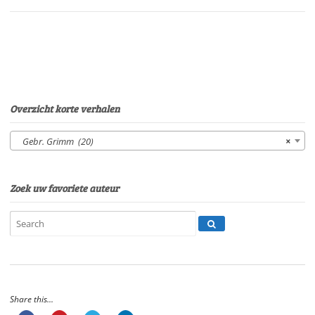
Gees
LinnebankSpeelduur:
28'27"
aantal
Overzicht korte verhalen
Gebr. Grimm (20)
×
Zoek uw favoriete auteur
Share this...