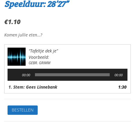
Speelduur: 28’27”
€
1.10
Komen jullie eten…?
“Tafeltje dek je”
Voorbeeld:
GEBR. GRIMM
Audiospeler
00:00
00:00
1. Stem: Gees Linnebank
1:30
Tafeltje
BESTELLEN
dek
jeVan:
Gebr.
GrimmStem: