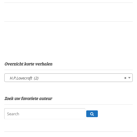
PickmanVan:
H.
Philip
LovecraftStem:
Ben
MaasdamSpeelduur:
25'
33"
aantal
Overzicht korte verhalen
H.P.Lovecraft (2)
×
Zoek uw favoriete auteur