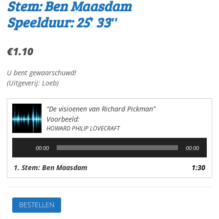
Stem: Ben Maasdam
Speelduur: 25′ 33″
€
1.10
U bent gewaarschuwd!
(Uitgeverij: Loeb)
“De visioenen van Richard Pickman”
Voorbeeld:
HOWARD PHILIP LOVECRAFT
Audiospeler
00:00
00:00
1. Stem: Ben Maasdam
1:30
De
BESTELLEN
visioenenvan