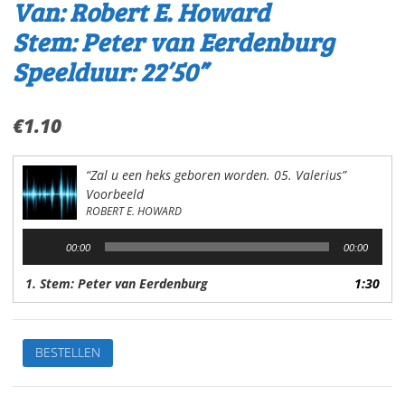
Van: Robert E. Howard
Stem: Peter van Eerdenburg
Speelduur: 22’50”
€
1.10
“Zal u een heks geboren worden. 05. Valerius”
Voorbeeld
ROBERT E. HOWARD
Audiospeler
00:00
00:00
1. Stem: Peter van Eerdenburg
1:30
Conan
BESTELLEN
de
BarbaarZal
u