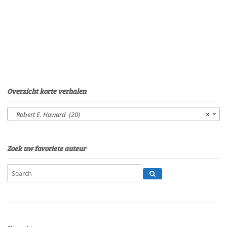
een
heks
geboren
worden05.
ValeriusVan:
Robert
E.
HowardStem:
Overzicht korte verhalen
Peter
van
Robert E. Howard (20)
×
EerdenburgSpeelduur:
22'50"
aantal
Zoek uw favoriete auteur