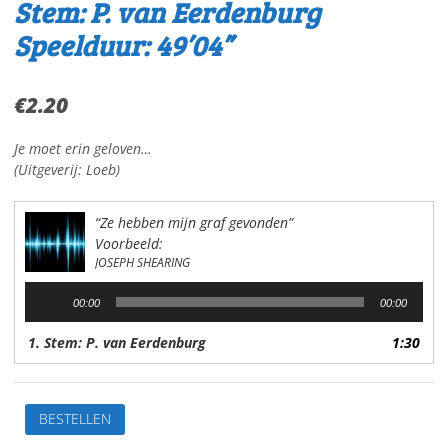
Stem: P. van Eerdenburg
Speelduur: 49’04”
€
2.20
Je moet erin geloven…
(Uitgeverij: Loeb)
“Ze hebben mijn graf gevonden”
Voorbeeld:
JOSEPH SHEARING
Audiospeler
00:00
00:00
1. Stem: P. van Eerdenburg
1:30
Ze
BESTELLEN
hebben