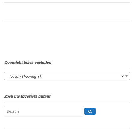
mijngraf
gevondenVan:
J.
ShearingStem:
P.
van
EerdenburgSpeelduur:
49'04"
aantal
Overzicht korte verhalen
Joseph Shearing (1)
×
Zoek uw favoriete auteur