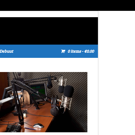
Debuut
0 items
- €0.00