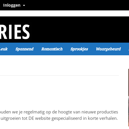
Inloggen
Leuk
Spannend
Romantisch
Sprookjes
Waargebeurd
ouden we je regelmatig op de hoogte van nieuwe producties
uitgroeien tot DE website gespecialiseerd in korte verhalen.