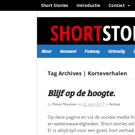
Short Stories
Introductie
Contact
Bizar
Sensueel
Fantasy
Griezelig
Tag Archives | Korteverhalen
Blijf op de hoogte.
by
Peter Nuyten
on
22 april 2017
in
Acties
Op deze pagina en via de sociale media h
en wetenswaardigheden. Short-stories wil 
Er is altijd tijd voor een goed, kort verhaal