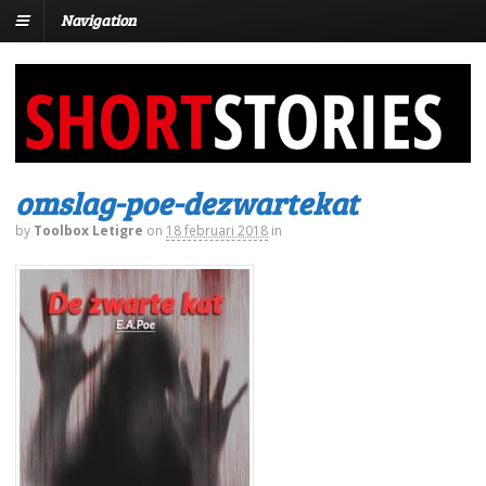
Navigation
omslag-poe-dezwartekat
by
Toolbox Letigre
on
18 februari 2018
in