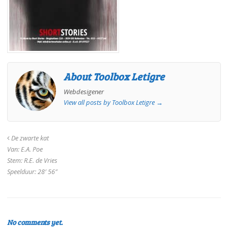
About Toolbox Letigre
Webdesigener
View all posts by Toolbox Letigre
→
De zwarte kat
Van: E.A. Poe
Stem: R.E. de Vries
Speelduur: 28′ 56″
No comments yet.