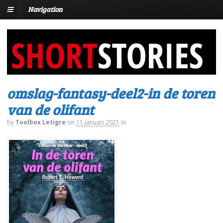
Navigation
omslag-fantasy-deel2-in de toren
van de olifant
by
Toolbox Letigre
on
11 januari 2021
in