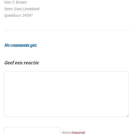
Van: F. Brown
Stem: Gees Linnebank
Speelduur: 24’04”
No comments yet.
Geef een reactie
Name
(required)