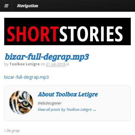
Navigation
bizar-full-degrap.mp3
by
Toolbox Letigre
on
21 juli 2018
in
bizar-full-degrap.mp3
About Toolbox Letigre
Webdesigener
View all posts by Toolbox Letigre
→
De grap