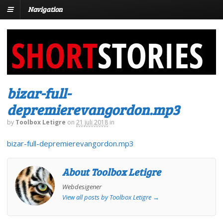
Navigation
bizar-full-
depremierevangordon.mp3
by
Toolbox Letigre
on
21 juli 2018
in
bizar-full-depremierevangordon.mp3
About Toolbox Letigre
Webdesigener
View all posts by Toolbox Letigre
→