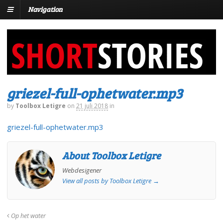
Navigation
griezel-full-ophetwater.mp3
by
Toolbox Letigre
on
21 juli 2018
in
griezel-full-ophetwater.mp3
About Toolbox Letigre
Webdesigener
View all posts by Toolbox Letigre
→
Op het water