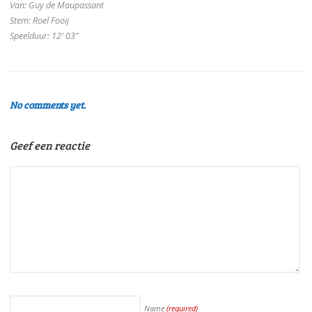
Van: Guy de Maupassant
Stem: Roel Fooij
Speelduur: 12′ 03″
No comments yet.
Geef een reactie
Name
(required)