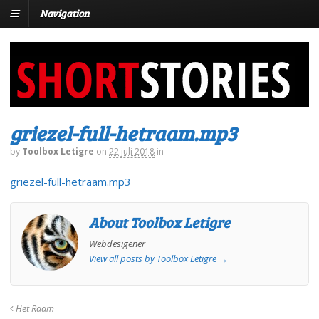
Navigation
griezel-full-hetraam.mp3
by
Toolbox Letigre
on
22 juli 2018
in
griezel-full-hetraam.mp3
About Toolbox Letigre
Webdesigener
View all posts by Toolbox Letigre
→
Het Raam