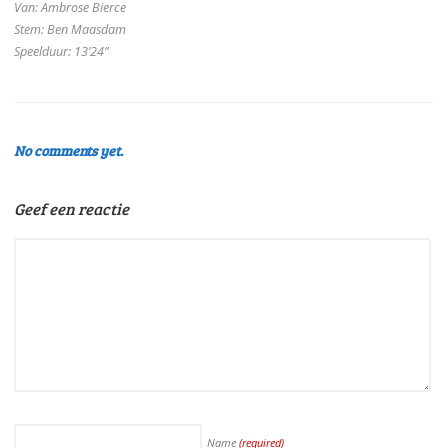
Van: Ambrose Bierce
Stem: Ben Maasdam
Speelduur: 13’24”
No comments yet.
Geef een reactie
Name
(required)