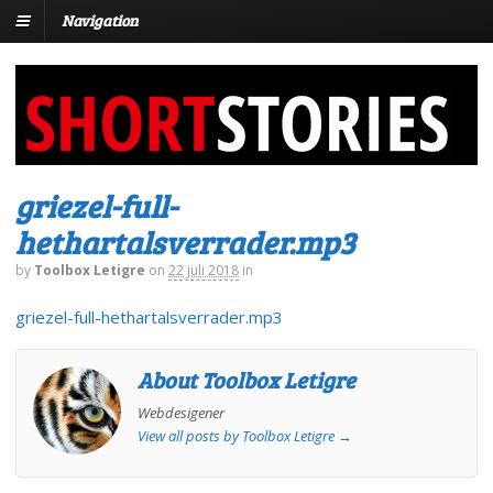
Navigation
griezel-full-
hethartalsverrader.mp3
by
Toolbox Letigre
on
22 juli 2018
in
griezel-full-hethartalsverrader.mp3
About Toolbox Letigre
Webdesigener
View all posts by Toolbox Letigre
→