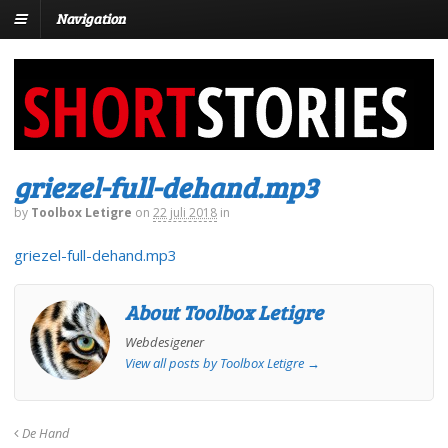
Navigation
griezel-full-dehand.mp3
by
Toolbox Letigre
on
22 juli 2018
in
griezel-full-dehand.mp3
About Toolbox Letigre
Webdesigener
View all posts by Toolbox Letigre
→
De Hand