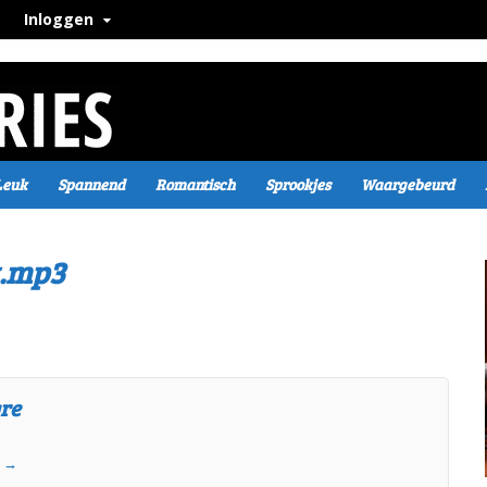
Inloggen
Leuk
Spannend
Romantisch
Sprookjes
Waargebeurd
t.mp3
gre
e
→