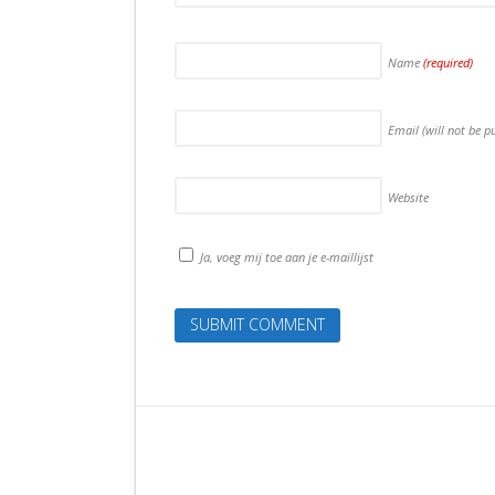
Name
(required)
Email (will not be p
Website
Ja, voeg mij toe aan je e-maillijst