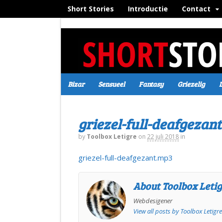
Short Stories
Introductie
Contact
Bizar
Sensueel
Fantasy
Griezelig
griezel-full-deafgezan
by
Toolbox Letigre
on
22 juli 2018
in
griezel-full-deafgezant.mp3
About Toolbox Leti
Webdesigener
View all posts by Toolbox Letigr