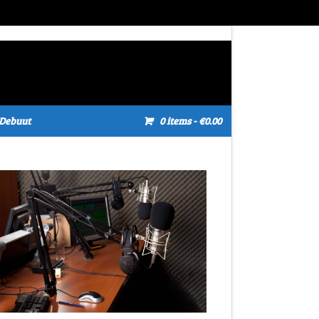
Debuut
0 items
- €0.00