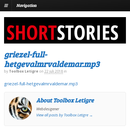
Navigation
griezel-full-
hetgevalmrvaldemar.mp3
by
Toolbox Letigre
on
22 juli 2018
in
griezel-full-hetgevalmrvaldemar.mp3
About Toolbox Letigre
Webdesigener
View all posts by Toolbox Letigre
→