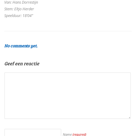
Van: Hans Dorrestijn
Stem: Eltjo Herder
Speelduur: 18’04”
No comments yet.
Geef een reactie
Name
(required)