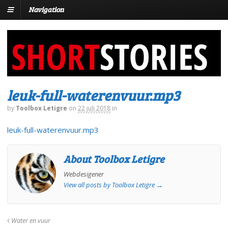
Navigation
leuk-full-waterenvuur.mp3
by
Toolbox Letigre
on
22 juli 2018
in
leuk-full-waterenvuur.mp3
About Toolbox Letigre
Webdesigener
View all posts by Toolbox Letigre
→
Water en vuur