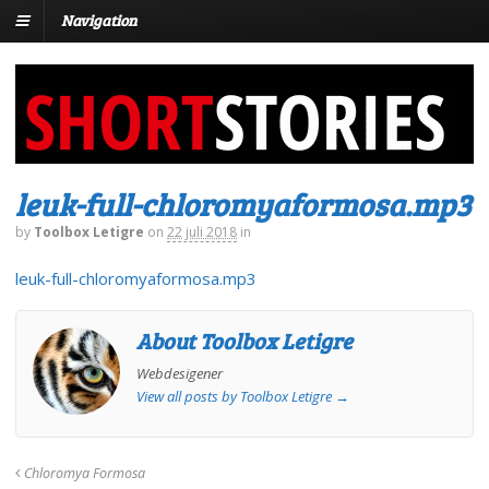
Navigation
leuk-full-chloromyaformosa.mp3
by
Toolbox Letigre
on
22 juli 2018
in
leuk-full-chloromyaformosa.mp3
About Toolbox Letigre
Webdesigener
View all posts by Toolbox Letigre
→
Chloromya Formosa