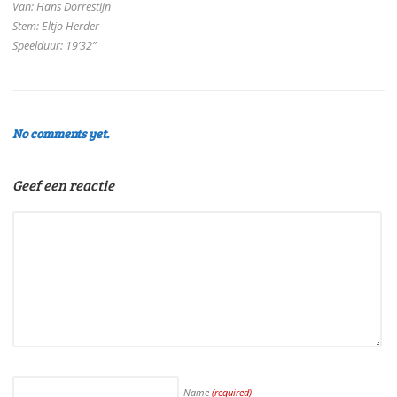
Van: Hans Dorrestijn
Stem: Eltjo Herder
Speelduur: 19’32”
No comments yet.
Geef een reactie
Name
(required)