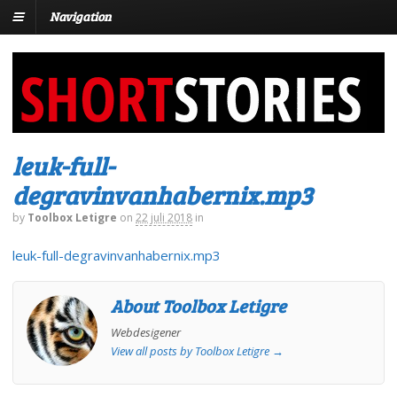
Navigation
leuk-full-
degravinvanhabernix.mp3
by
Toolbox Letigre
on
22 juli 2018
in
leuk-full-degravinvanhabernix.mp3
About Toolbox Letigre
Webdesigener
View all posts by Toolbox Letigre
→