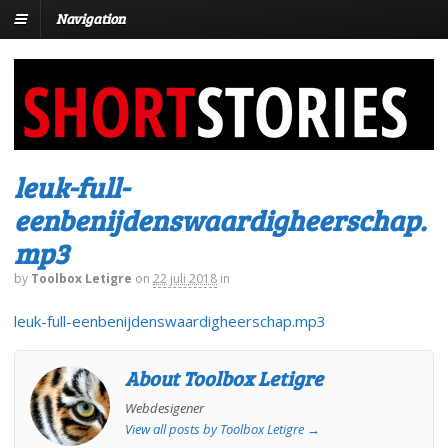
Navigation
leuk-full-
eenbenijdenswaardigheerschap.
mp3
by
Toolbox Letigre
on
22 juli 2018
in
leuk-full-eenbenijdenswaardigheerschap.mp3
About Toolbox Letigre
Webdesigener
View all posts by Toolbox Letigre
→