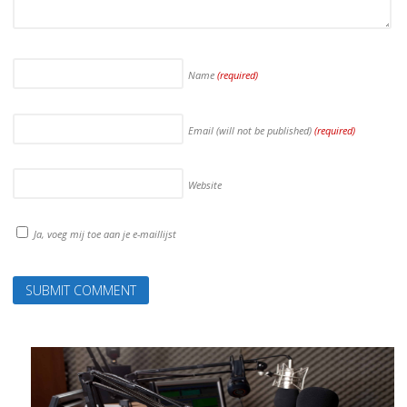
Name
(required)
Email (will not be published)
(required)
Website
Ja, voeg mij toe aan je e-maillijst