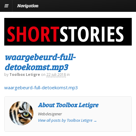
Navigation
waargebeurd-full-
detoekomst.mp3
by
Toolbox Letigre
on
22 juli 2018
in
waargebeurd-full-detoekomst.mp3
About Toolbox Letigre
Webdesigener
View all posts by Toolbox Letigre
→