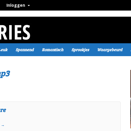
Inloggen
Leuk
Spannend
Romantisch
Sprookjes
Waargebeurd
mp3
gre
e
→