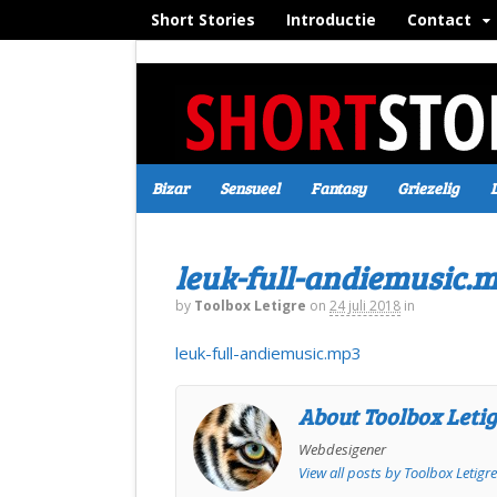
Short Stories
Introductie
Contact
Bizar
Sensueel
Fantasy
Griezelig
leuk-full-andiemusic.
by
Toolbox Letigre
on
24 juli 2018
in
leuk-full-andiemusic.mp3
About Toolbox Leti
Webdesigener
View all posts by Toolbox Letigr