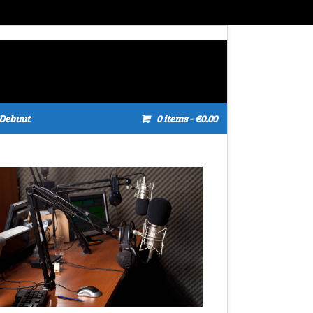
Debuut
0 items
- €0.00