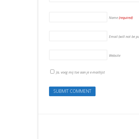
Name
(required)
Email (will not be p
Website
Ja, voeg mij toe aan je e-maillijst