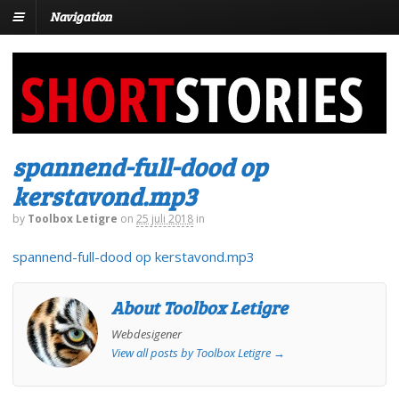
Navigation
spannend-full-dood op
kerstavond.mp3
by
Toolbox Letigre
on
25 juli 2018
in
spannend-full-dood op kerstavond.mp3
About Toolbox Letigre
Webdesigener
View all posts by Toolbox Letigre
→