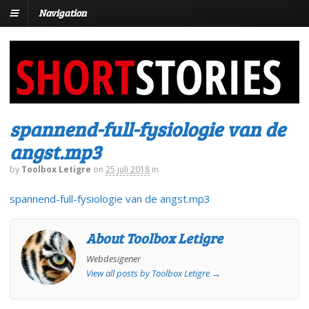
Navigation
spannend-full-fysiologie van de
angst.mp3
by
Toolbox Letigre
on
25 juli 2018
in
spannend-full-fysiologie van de angst.mp3
About Toolbox Letigre
Webdesigener
View all posts by Toolbox Letigre
→