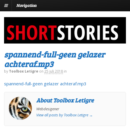
Navigation
spannend-full-geen gelazer
achteraf.mp3
by
Toolbox Letigre
on
25 juli 2018
in
spannend-full-geen gelazer achteraf.mp3
About Toolbox Letigre
Webdesigener
View all posts by Toolbox Letigre
→