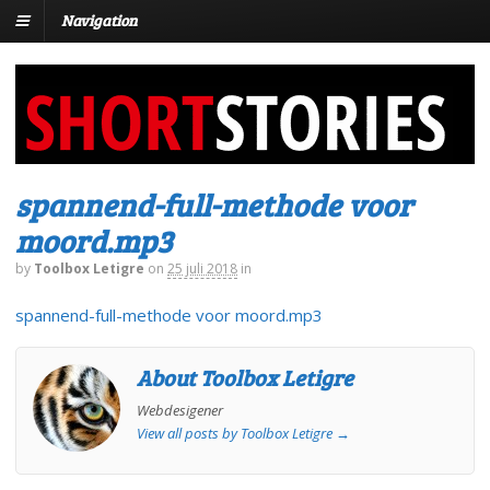
Navigation
spannend-full-methode voor
moord.mp3
by
Toolbox Letigre
on
25 juli 2018
in
spannend-full-methode voor moord.mp3
About Toolbox Letigre
Webdesigener
View all posts by Toolbox Letigre
→