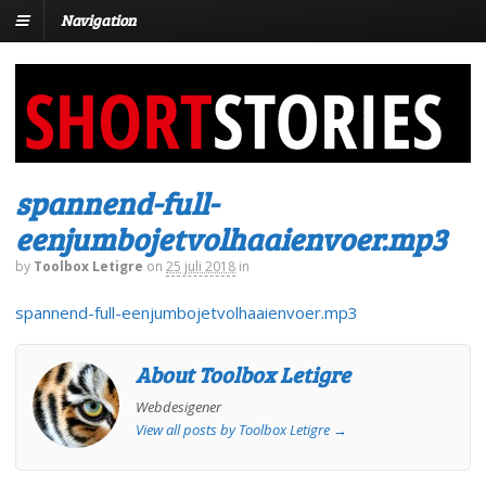
Navigation
spannend-full-
eenjumbojetvolhaaienvoer.mp3
by
Toolbox Letigre
on
25 juli 2018
in
spannend-full-eenjumbojetvolhaaienvoer.mp3
About Toolbox Letigre
Webdesigener
View all posts by Toolbox Letigre
→