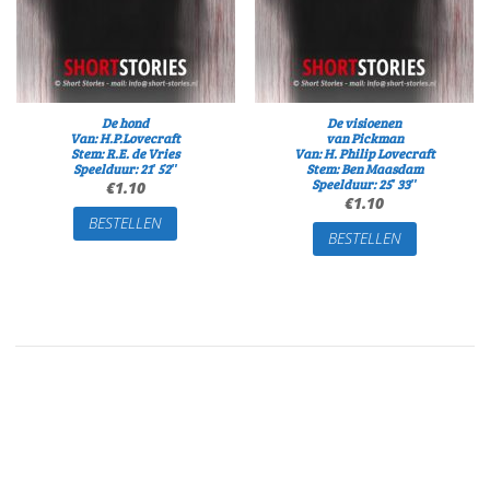
De hond
De visioenen
Van: H.P.Lovecraft
van Pickman
Stem: R.E. de Vries
Van: H. Philip Lovecraft
Speelduur: 21′ 52″
Stem: Ben Maasdam
Speelduur: 25′ 33″
€
1.10
€
1.10
BESTELLEN
BESTELLEN