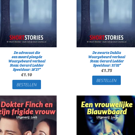
De advocaat die
De zwarte Dahlia
een moord pleegde
Waargebeurd verhaal
Waargebeurd verhaal
Stem: Gerard Lodder
Stem: Gerard Lodder
Speelduur: 31’02”
Speelduur: 18’27”
€
1.75
€
1.10
BESTELLEN
BESTELLEN