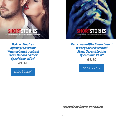
Dokter Finch en
Een vrouwelijke Blauwbaard
zijn frigide vrouw
Waargebeurd verhaal
Waargebeurd verhaal
Stem: Gerard Lodder
Stem: Gerard Lodder
Speelduur: 13’57”
Speelduur: 16’54”
€
1.10
€
1.10
BESTELLEN
BESTELLEN
Overzicht korte verhalen