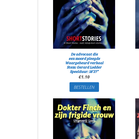
De advocaat die
een moord pleegde
Waargebeurd verhaal
Stem: Gerard Lodder
Speelduur: 18’27”
€
1.10
BESTELLEN