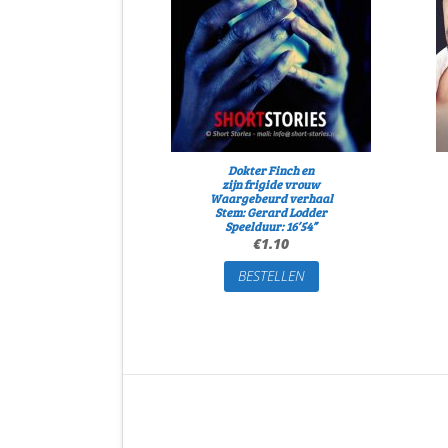
Dokter Finch en
zijn frigide vrouw
Waargebeurd verhaal
Stem: Gerard Lodder
Speelduur: 16’54”
€
1.10
BESTELLEN