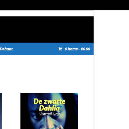
Debuut
0 items
- €0.00