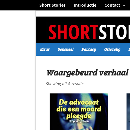
Short Stories
Introductie
Contact
Bizar
Sensueel
Fantasy
Griezelig
Waargebeurd verhaal
Showing all 8 results