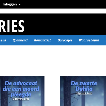
Inloggen
Leuk
Spannend
Romantisch
Sprookjes
Waargebeurd