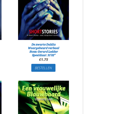
De zwarte Dahlia
Waargebeurd verhaal
Stem: Gerard Lodder
Speelduur: 31’02”
€
1.75
BESTELLEN