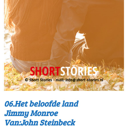
06.Het beloofde land
Jimmy Monroe
Van:John Steinbeck