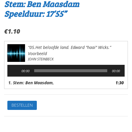
Stem: Ben Maasdam
Speelduur: 17’55”
€
1.10
“05.Het beloofde land. Edward "haai" Wicks.”
Voorbeeld
JOHN STEINBECK
Audiospeler
00:00
00:00
1. Stem: Ben Maasdam,
1:30
06.Het
BESTELLEN
beloofde
landJimmy
MonroeVan:John
SteinbeckStem: