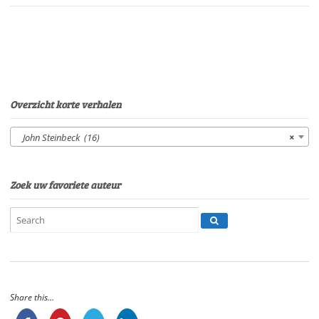
Ben
MaasdamSpeelduur:
17'55"
aantal
Overzicht korte verhalen
John Steinbeck (16)
×
Zoek uw favoriete auteur
Share this...