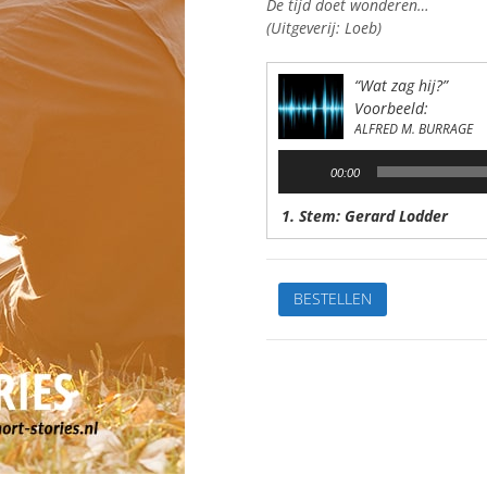
De tijd doet wonderen…
(Uitgeverij: Loeb)
“Wat zag hij?”
Voorbeeld:
ALFRED M. BURRAGE
Audiospeler
00:00
1. Stem: Gerard Lodder
Wat
BESTELLEN
zag
hij?
Van:
Alfred
M.
BurrageStem:
Gerard
LodderSpeelduur: