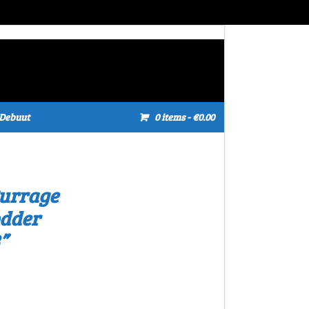
Debuut
0 items
- €0.00
Burrage
odder
”