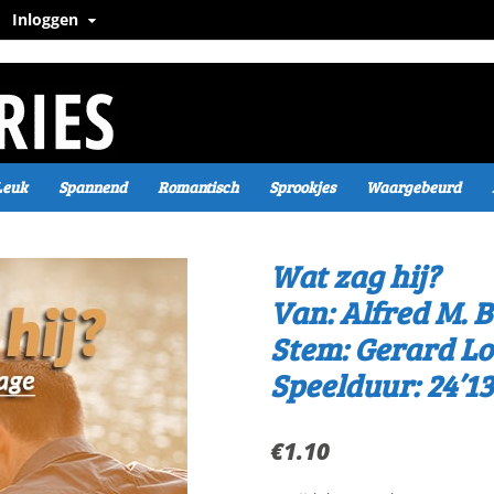
Inloggen
Leuk
Spannend
Romantisch
Sprookjes
Waargebeurd
Wat zag hij?
Van: Alfred M. 
Stem: Gerard L
Speelduur: 24’13
€
1.10