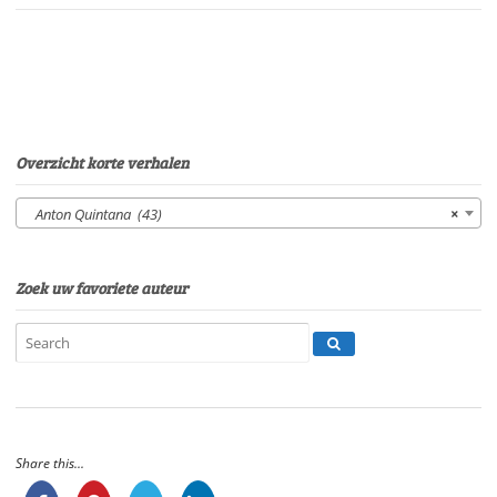
vuur
in
de
veldenVan:
Anton
QuintanaStem:
Peter
Overzicht korte verhalen
van
EerdenburgSpeelduur:
Anton Quintana (43)
×
15'36"
aantal
Zoek uw favoriete auteur
Share this...