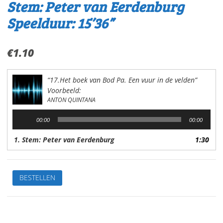
Stem: Peter van Eerdenburg
Speelduur: 15’36”
€
1.10
“17.Het boek van Bod Pa. Een vuur in de velden”
Voorbeeld:
ANTON QUINTANA
Audiospeler
00:00
00:00
1. Stem: Peter van Eerdenburg
1:30
17.Het
BESTELLEN
boek
van
Bod
PaEen