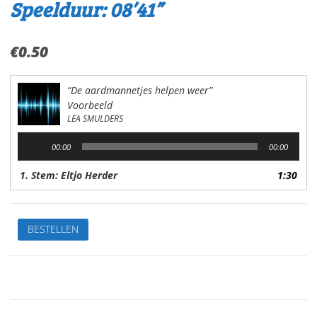
Speelduur: 08’41”
€
0.50
“De aardmannetjes helpen weer”
Voorbeeld
LEA SMULDERS
Audiospeler
00:00
00:00
1. Stem: Eltjo Herder
1:30
De
BESTELLEN
aardmannetjes
helpen
weerVan:Lea
SmuldersStem:
Eltjo
HerderSpeelduur: