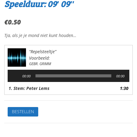
Speelduur: 09′ 09″
€
0.50
Tja, als je je mond niet kunt houden…
“Repelsteeltje”
Voorbeeld:
GEBR. GRIMM
Audiospeler
00:00
00:00
1. Stem: Peter Lems
1:30
RepelsteeltjeVan:
BESTELLEN
Gebr.
GrimmStem:
Peter
LemsSpeelduur: