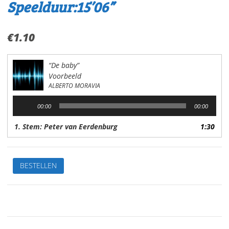
Speelduur:15’06”
€
1.10
“De baby”
Voorbeeld
ALBERTO MORAVIA
Audiospeler
00:00
00:00
1. Stem: Peter van Eerdenburg
1:30
De
BESTELLEN
babyVan:
Alberto
MoraviaStem:
Peter
van
EerdenburgSpeelduur:15'06"