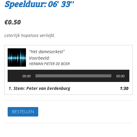
Speelduur: 06′ 33″
€
0.50
Leterlijk hopeloos verliefd.
“Het damesorkest”
Voorbeeld:
HERMAN PIETER DE BOER
Audiospeler
00:00
00:00
1. Stem: Peter van Eerdenburg
1:30
Het
BESTELLEN
damesorkestVan:
H.P.
de
BoerStem: