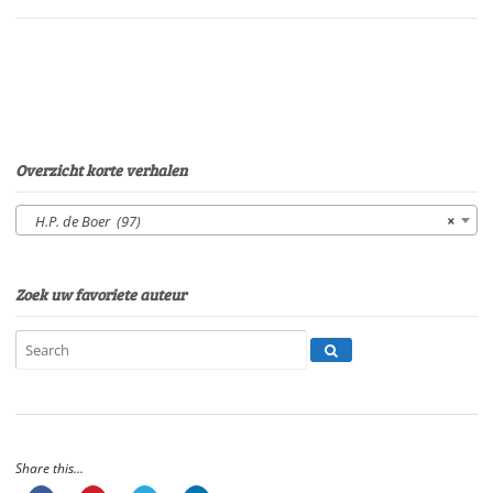
P.
van
EerdenburgSpeelduur:
06'
33"
aantal
Overzicht korte verhalen
H.P. de Boer (97)
×
Zoek uw favoriete auteur
Share this...