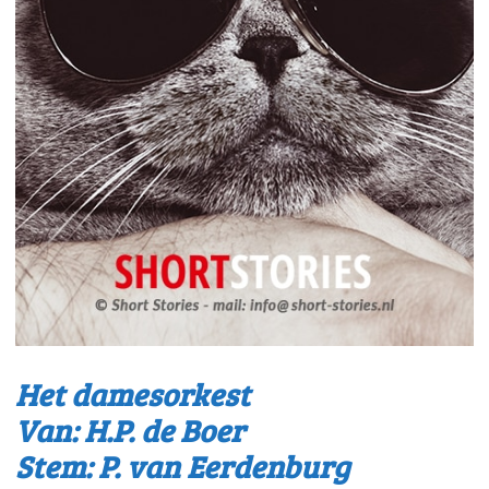
Het damesorkest
Van: H.P. de Boer
Stem: P. van Eerdenburg