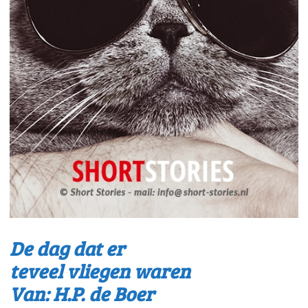
De dag dat er
teveel vliegen waren
Van: H.P. de Boer