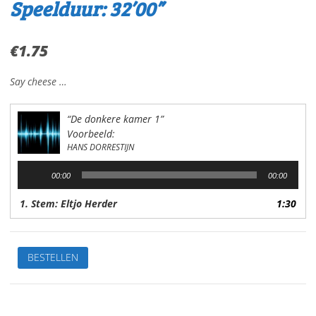
Speelduur: 32’00”
€
1.75
Say cheese …
“De donkere kamer 1”
Voorbeeld:
HANS DORRESTIJN
Audiospeler
00:00
00:00
1. Stem: Eltjo Herder
1:30
01.De
BESTELLEN
donkere
kamerVan:
Hans
DorrestijnStem: