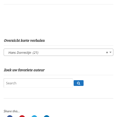
Eltjo
HerderSpeelduur:
32'00"
aantal
Overzicht korte verhalen
Hans Dorrestijn (21)
×
Zoek uw favoriete auteur
Share this...