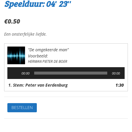
Speelduur: 04′ 23″
€
0.50
Een onsterfelijke liefde.
“De omgekeerde man”
Voorbeeld:
HERMAN PIETER DE BOER
Audiospeler
00:00
00:00
1. Stem: Peter van Eerdenburg
1:30
De
BESTELLEN
omgekeerde
manVan:
H.P.
de