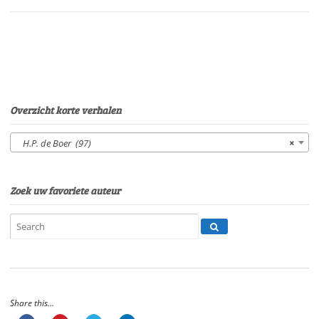
BoerStem:
P.
van
EerdenburgSpeelduur:
04'
23"
aantal
Overzicht korte verhalen
H.P. de Boer (97)
×
Zoek uw favoriete auteur
Share this...