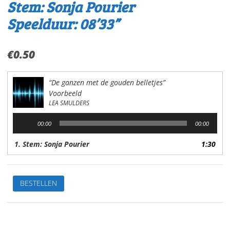
Stem: Sonja Pourier
Speelduur: 08’33”
€
0.50
“De ganzen met de gouden belletjes”
Voorbeeld
LEA SMULDERS
Audiospeler
00:00
00:00
1. Stem: Sonja Pourier
1:30
De
BESTELLEN
ganzen
met
de
gouden