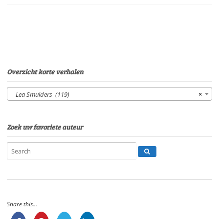
belletjesVan:Lea
SmuldersStem:
Sonja
PourierSpeelduur:
08'33"
aantal
Overzicht korte verhalen
Lea Smulders (119)
×
Zoek uw favoriete auteur
Share this...